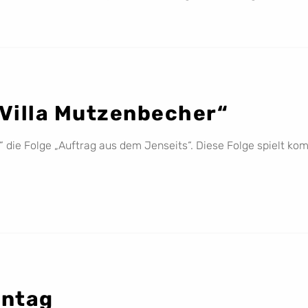
 Villa Mutzenbecher“
“ die Folge „Auftrag aus dem Jenseits“. Diese Folge spielt komp
nntag